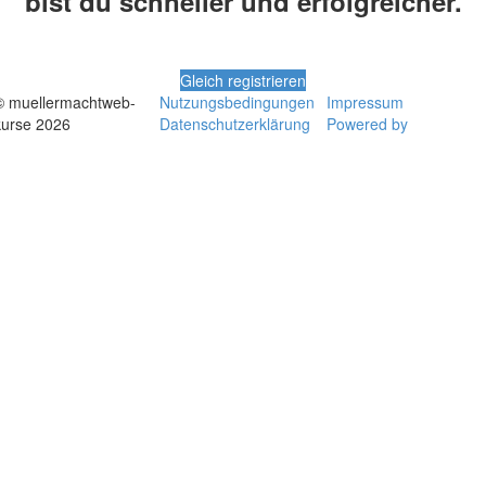
bist du schneller und erfolgreicher.
Gleich registrieren
© muellermachtweb-
Nutzungsbedingungen
Impressum
kurse 2026
Datenschutzerklärung
Powered by